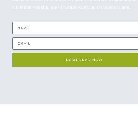
ad minim veniam, quis nostrud exercitation ullamco min.
DOWLONAD NOW