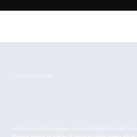
GET YOUR FREEBIE
Lorem ipsum dolor sit amet, consectetur adipiscing elit, sed
eiusmod tempor incididunt ut labore et dolore magna aliqua